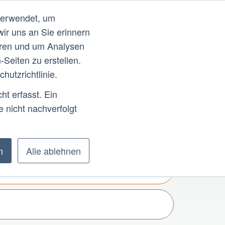
verwendet, um
account_circle
g
News
Guidelines
FAQ
Hilfe und Informationen
wir uns an Sie erinnern
eren und um Analysen
ktor*in
Unternehmen & Organisationen
Seiten zu erstellen.
hutzrichtlinie.
t erfasst. Ein
 nicht nachverfolgt
n
Alle ablehnen