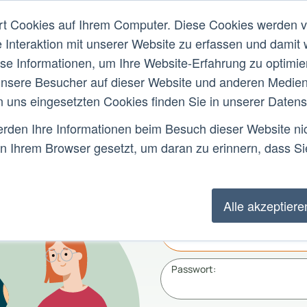
rt Cookies auf Ihrem Computer. Diese Cookies werden 
Was ist MHFA?
Über uns
Forschun
e Interaktion mit unserer Website zu erfassen und damit 
ese Informationen, um Ihre Website-Erfahrung zu optimi
Ersthelfer*in
Instru
nsere Besucher auf dieser Website und anderen Medien-
n uns eingesetzten Cookies finden Sie in unserer Datensc
den Ihre Informationen beim Besuch dieser Website nich
in Ihrem Browser gesetzt, um daran zu erinnern, dass Sie
MHFA Login
Alle akzeptiere
E-Mail-Adresse:
Passwort: