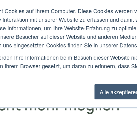
rt Cookies auf Ihrem Computer. Diese Cookies werden 
Was ist MHFA?
Über uns
Forschun
e Interaktion mit unserer Website zu erfassen und damit 
ese Informationen, um Ihre Website-Erfahrung zu optimi
Ersthelfer*in
Instru
nsere Besucher auf dieser Website und anderen Medien-
n uns eingesetzten Cookies finden Sie in unserer Datensc
den Ihre Informationen beim Besuch dieser Website nich
in Ihrem Browser gesetzt, um daran zu erinnern, dass Sie
Alle akzeptiere
icht mehr möglich