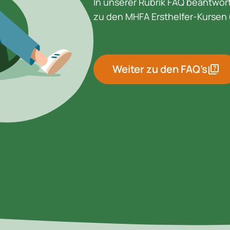
In unserer Rubrik FAQ beantwort
zu den MHFA Ersthelfer-Kursen 
Weiter zu den FAQ’s
quiz