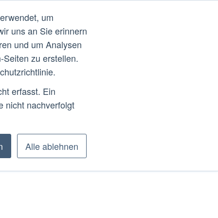
verwendet, um
account_circle
g
News
Guidelines
FAQ
Hilfe und Informationen
wir uns an Sie erinnern
eren und um Analysen
ktor*in
Unternehmen & Organisationen
Seiten zu erstellen.
hutzrichtlinie.
t erfasst. Ein
 nicht nachverfolgt
n
Alle ablehnen