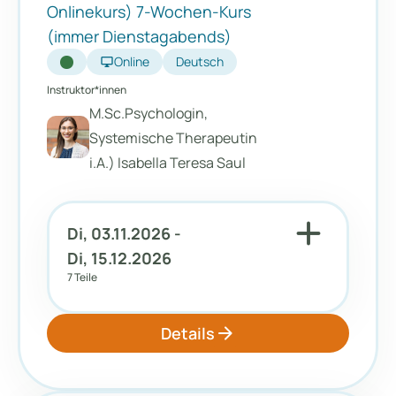
Onlinekurs) 7-Wochen-Kurs
(immer Dienstagabends)
desktop_windows
Online
Deutsch
Instruktor*innen
M.Sc.Psychologin,
Systemische Therapeutin
i.A.) Isabella Teresa Saul
add
Di, 03.11.2026 -
Di, 15.12.2026
7 Teile
arrow_forward
Details