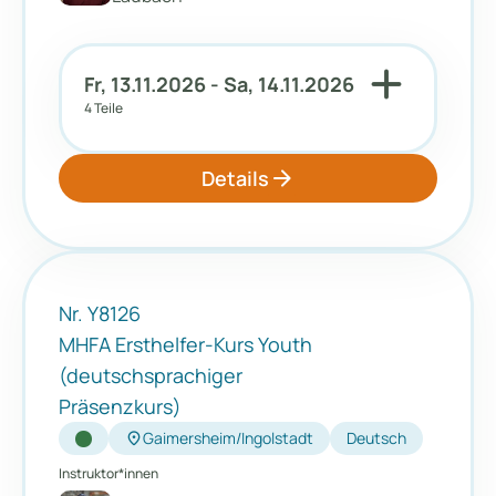
add
Fr, 13.11.2026 - Sa, 14.11.2026
4 Teile
arrow_forward
Details
Nr. Y8126
MHFA Ersthelfer-Kurs Youth
(deutschsprachiger
Präsenzkurs)
location_on
Gaimersheim/Ingolstadt
Deutsch
Instruktor*innen