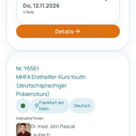
Do, 12.11.2026
4 Teile
arrow_forward
Details
Nr. Y6561
MHFA Ersthelfer-Kurs Youth
(deutschsprachiger
Präsenzkurs)
Frankfurt am
location_on
Deutsch
Main
Instruktor*innen
Dr. med. Jörn Pascal
Laubach