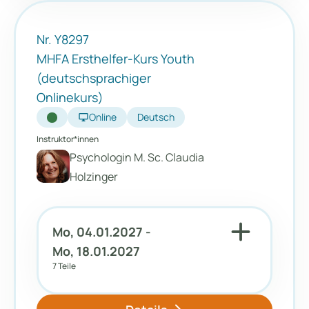
Nr. Y8297
MHFA Ersthelfer-Kurs Youth
(deutschsprachiger
Onlinekurs)
desktop_windows
Online
Deutsch
Instruktor*innen
Psychologin M. Sc. Claudia
Holzinger
add
Mo, 04.01.2027 -
Mo, 18.01.2027
7 Teile