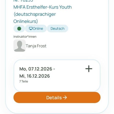
MHFA Ersthelfer-Kurs Youth
(deutschsprachiger
Onlinekurs)
desktop_windows
Online
Deutsch
Instruktor*innen
Tanja Frost
add
Mo, 07.12.2026 -
Mi, 16.12.2026
7 Teile
arrow_forward
Details