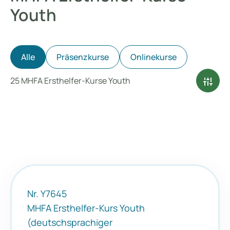
Youth
Alle
Präsenzkurse
Onlinekurse
instant_mix
25 MHFA Ersthelfer-Kurse Youth
Nr. Y7645
MHFA Ersthelfer-Kurs Youth
(deutschsprachiger