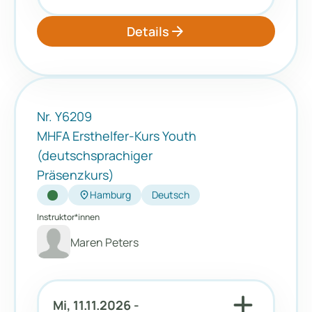
arrow_forward
Details
Nr. Y6209
MHFA Ersthelfer-Kurs Youth
(deutschsprachiger
Präsenzkurs)
location_on
Hamburg
Deutsch
Instruktor*innen
Maren Peters
add
Mi, 11.11.2026 -