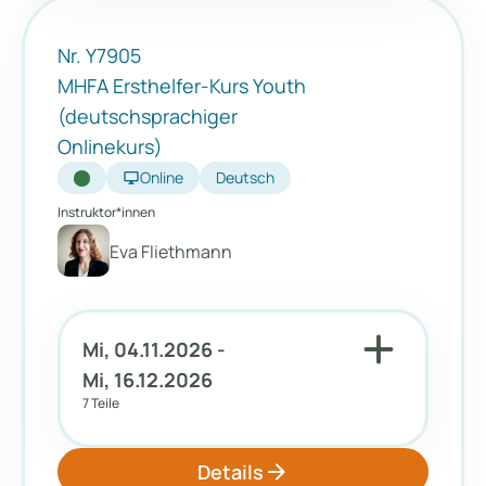
Nr. Y7905
MHFA Ersthelfer-Kurs Youth
(deutschsprachiger
Onlinekurs)
desktop_windows
Online
Deutsch
Instruktor*innen
Eva Fliethmann
add
Mi, 04.11.2026 -
Mi, 16.12.2026
7 Teile
arrow_forward
Details