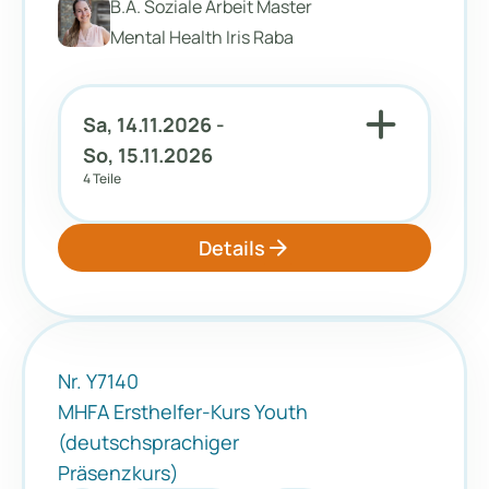
B.A. Soziale Arbeit Master
Mental Health Iris Raba
add
Sa, 14.11.2026 -
So, 15.11.2026
4 Teile
arrow_forward
Details
Nr. Y7140
MHFA Ersthelfer-Kurs Youth
(deutschsprachiger
Präsenzkurs)