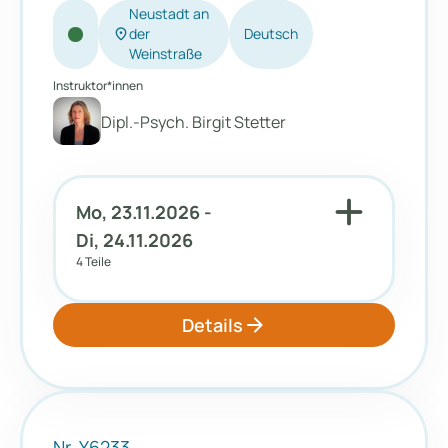
Neustadt an
location_on
der
Deutsch
Weinstraße
Instruktor*innen
Dipl.-Psych. Birgit Stetter
add
Mo, 23.11.2026 -
Di, 24.11.2026
4 Teile
arrow_forward
Details
Nr. Y6233