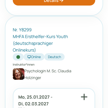
arrow_forward
Details
Nr. Y8299
MHFA Ersthelfer-Kurs Youth
(deutschsprachiger
Onlinekurs)
desktop_windows
Online
Deutsch
Instruktor*innen
Psychologin M. Sc. Claudia
Holzinger
add
Mo, 25.01.2027 -
Di, 02.03.2027