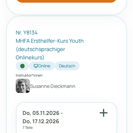
Nr. Y8134
MHFA Ersthelfer-Kurs Youth
(deutschsprachiger
Onlinekurs)
desktop_windows
Online
Deutsch
Instruktor*innen
Susanne Dieckmann
add
Do, 05.11.2026 -
Do, 17.12.2026
7 Teile