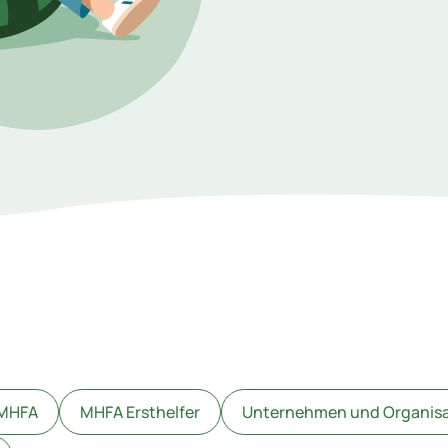
 MHFA
MHFA Ersthelfer
Unternehmen und Organis