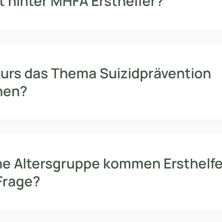
t hinter MHFA Ersthelfer?
Kurs das Thema Suizidprävention
hen?
he Altersgruppe kommen Ersthelfe
 Frage?