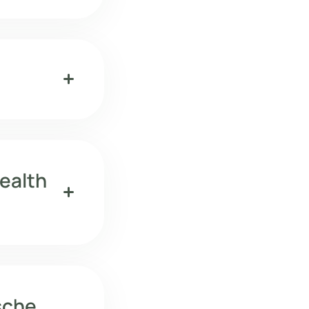
add
Health
add
ische