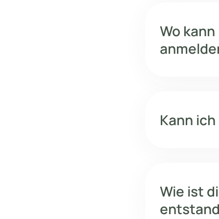
Wo kann i
anmelde
Kann ich
Wie ist 
entstan