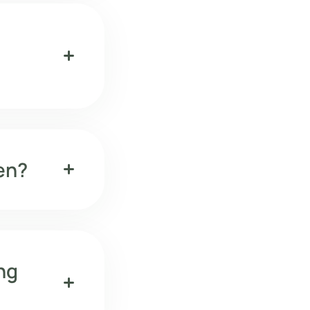
add
en?
add
ng
add