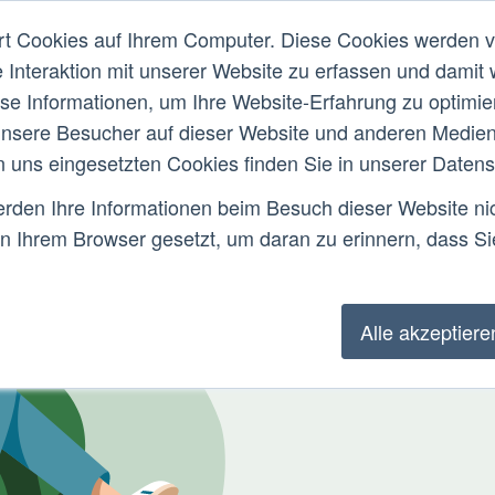
rt Cookies auf Ihrem Computer. Diese Cookies werden 
Was ist MHFA?
Über uns
Forschun
e Interaktion mit unserer Website zu erfassen und damit 
ese Informationen, um Ihre Website-Erfahrung zu optimi
Ersthelfer*in
Instru
nsere Besucher auf dieser Website und anderen Medien-
n uns eingesetzten Cookies finden Sie in unserer Datensc
Häufig ge
den Ihre Informationen beim Besuch dieser Website nich
in Ihrem Browser gesetzt, um daran zu erinnern, dass Sie
In unserer Rubrik FAQ be
gestellten Fragen zu de
Konzept Mental Health Fir
Alle akzeptiere