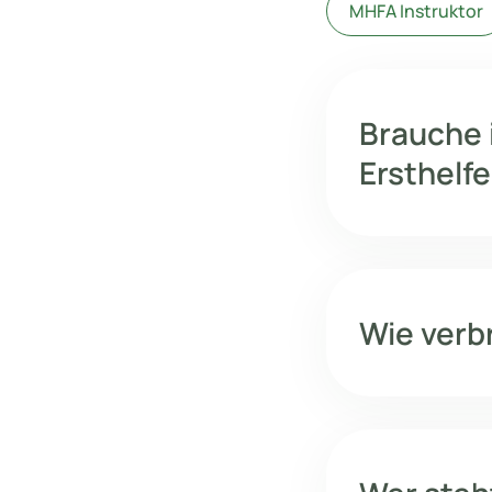
MHFA Instruktor
Brauche 
Ersthelf
Wie verbr