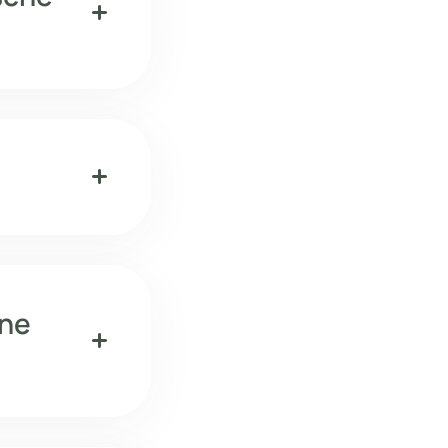
add
add
hne
add