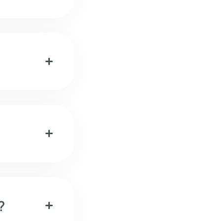
add
add
?
add