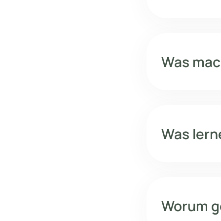
Was mach
Was lern
Worum ge