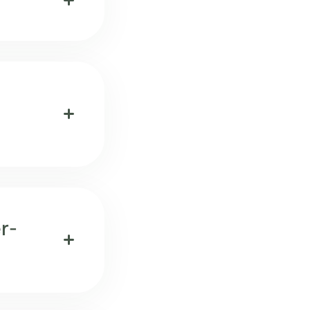
add
add
r-
add