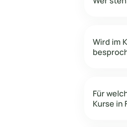
Wer steh
Wird im 
besproc
Für welc
Kurse in